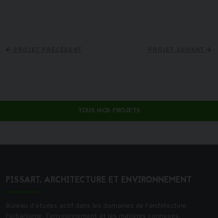
PROJET PRÉCÉDENT
PROJET SUIVANT
TOUS NOS PROJETS
PISSART, ARCHITECTURE ET ENVIRONNEMENT
Bureau d’études actif dans les domaines de l’architecture,
l’urbanisme, l’environnement et les matières connexes.