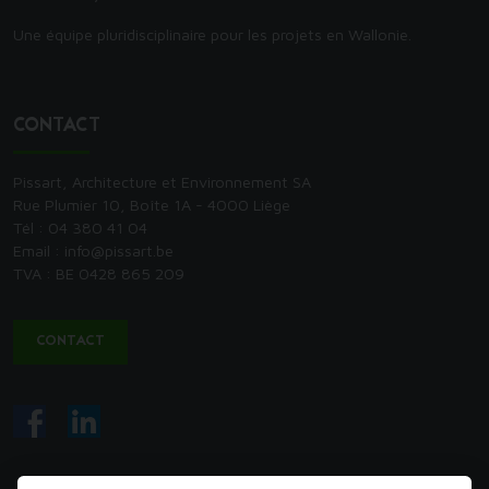
Une équipe pluridisciplinaire pour les projets en Wallonie.
CONTACT
Pissart, Architecture et Environnement SA
Rue Plumier 10, Boîte 1A - 4000 Liège
Tél : 04 380 41 04
Email : info@pissart.be
TVA : BE 0428 865 209
CONTACT